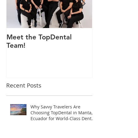
Meet the TopDental
Dr. Victor Car
Team!
Odontólogo 
Ecuador, Pre
Mejor Atenci
directorio glo
Recent Posts
Why Savvy Travelers Are
Choosing TopDental in Manta,
Ecuador for World-Class Dental