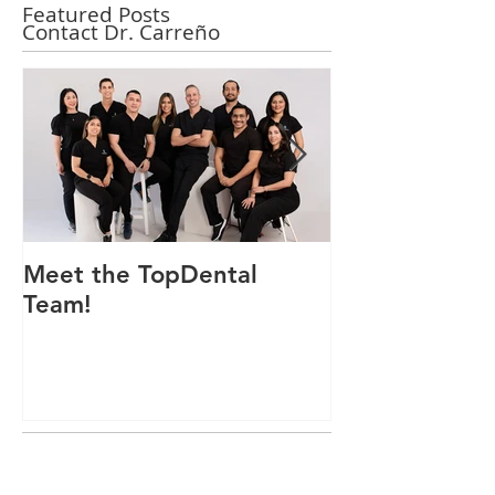
Featured Posts
Contact Dr. Carreño
Meet the TopDental
Dr. Victor Car
Team!
Odontólogo 
Ecuador, Pre
Mejor Atenci
directorio glo