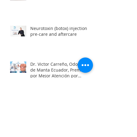
Neurotoxin (botox) injection
pre-care and aftercare
Dr. Victor Carreño, Odontólogo
de Manta Ecuador, Premiado
por Mejor Atención por
directorio global
Looking for a team of great
dentists in Manta, Ecuador?
Oral Health and the Risk of